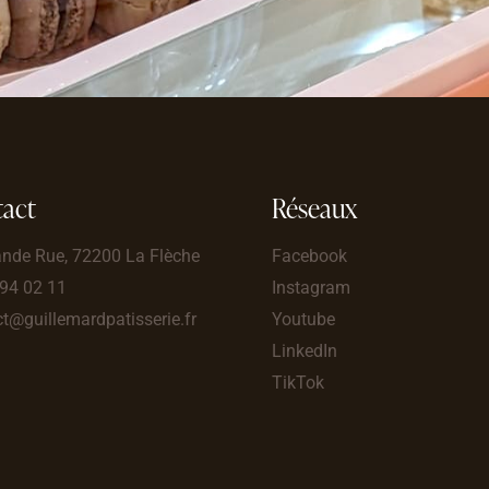
act
Réseaux
ande Rue, 72200 La Flèche
Facebook
 94 02 11
Instagram
t@guillemardpatisserie.fr
Youtube
LinkedIn
TikTok