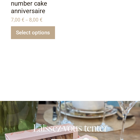
number cake
anniversaire
7,00
€
8,00
€
–
Select options
Laissez-vous tenter