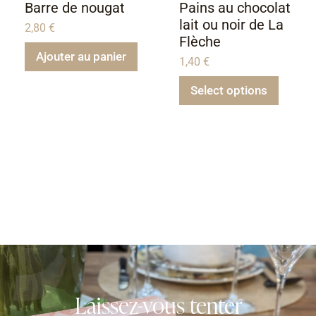
Barre de nougat
Pains au chocolat
lait ou noir de La
2,80
€
Flèche
Ajouter au panier
1,40
€
Select options
Laissez-vous tenter