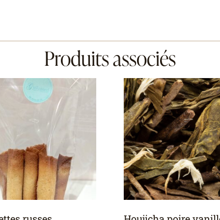
Produits associés
ettes russes
Houjicha poire vanill