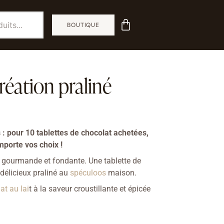
BOUTIQUE
réation praliné
s : pour 10 tablettes de chocolat achetées,
mporte vos choix !
e gourmande et fondante. Une tablette de
délicieux praliné au
spéculoos
maison.
at au lai
t à la saveur croustillante et épicée