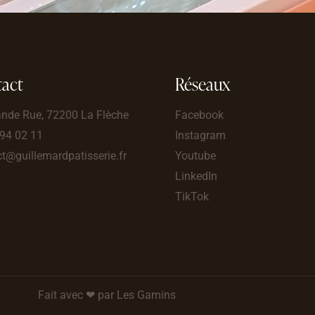
act
Réseaux
ande Rue, 72200 La Flèche
Facebook
 94 02 11
Instagram
t@guillemardpatisserie.fr
Youtube
LinkedIn
TikTok
Fait avec ❤ par Les Gamins