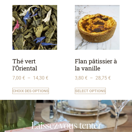
Thé vert
Flan pâtissier à
l’Ôriental
la vanille
7,00
€
–
14,30
€
3,80
€
–
28,75
€
CHOIX DES OPTIONS
SELECT OPTIONS
Laissez-vous tenter