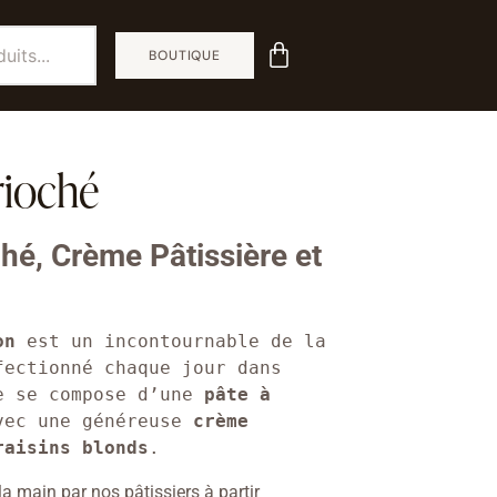
BOUTIQUE
rioché
ché, Crème Pâtissière et
on
 est un incontournable de la 
ectionné chaque jour dans 
e se compose d’une 
pâte à 
vec une généreuse 
crème 
raisins blonds
.
a main par nos pâtissiers à partir