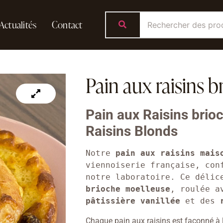
Actualités
Contact
Pain aux raisins b
Pain aux Raisins brio
Raisins Blonds
Notre 
pain aux raisins mais
viennoiserie française, conf
notre laboratoire. Ce délic
brioche moelleuse
, roulée a
pâtissière vanillée
 et des 
Chaque pain aux raisins est façonné à l