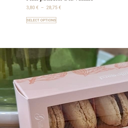
3,80
€
–
28,75
€
SELECT OPTIONS