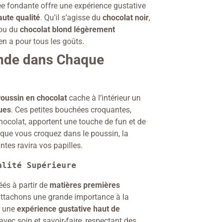
ée fondante offre une expérience gustative
aute qualité
. Qu’il s’agisse du
chocolat noir
,
ou du
chocolat blond légèrement
en a pour tous les goûts.
nde dans Chaque
oussin en chocolat
cache à l’intérieur un
ques
. Ces petites bouchées croquantes,
hocolat, apportent une touche de fun et de
que vous croquez dans le poussin, la
ntes ravira vos papilles.
alité Supérieure
éés à partir de
matières premières
attachons une grande importance à la
r une
expérience gustative haut de
vec soin et savoir-faire, respectant des