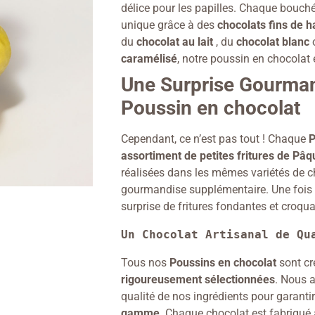
délice pour les papilles. Chaque bouch
unique grâce à des
chocolats fins de h
du
chocolat au lait
, du
chocolat blanc
caramélisé
, notre poussin en chocolat 
Une Surprise Gourma
Poussin en chocolat
Cependant, ce n’est pas tout ! Chaque
P
assortiment de petites fritures de Pâ
réalisées dans les mêmes variétés de c
gourmandise supplémentaire. Une fois 
surprise de fritures fondantes et croqua
Un Chocolat Artisanal de Qu
Tous nos
Poussins en chocolat
sont cr
rigoureusement sélectionnées
. Nous 
qualité de nos ingrédients pour garanti
gamme
. Chaque chocolat est fabriqué a