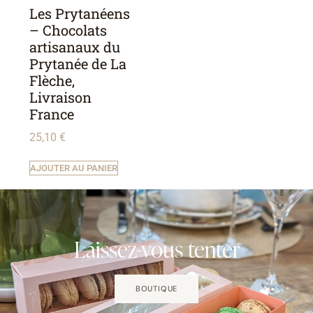
Les Prytanéens
– Chocolats
artisanaux du
Prytanée de La
Flèche,
Livraison
France
25,10
€
AJOUTER AU PANIER
Laissez-vous tenter
BOUTIQUE