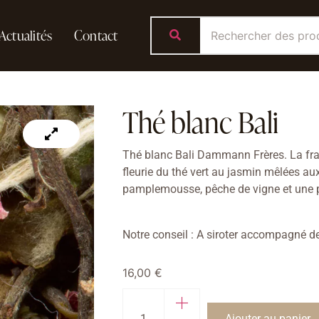
Actualités
Contact
Thé blanc Bali
Thé blanc Bali Dammann Frères. La fr
fleurie du thé vert au jasmin mêlées aux
pamplemousse, pêche de vign
e et une 
Notre conseil : A siroter accompagné d
16,00
€
Ajouter au panier