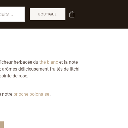
BOUTIQUE
aîcheur herbacée du
thé blanc
et la note
 arômes délicieusement fruités de litchi,
pointe de rose.
e notre
brioche polonaise
.