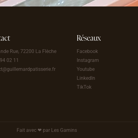
act
Réseaux
ande Rue, 72200 La Flèche
Facebook
 94 02 11
Instagram
t@guillemardpatisserie.fr
Youtube
LinkedIn
TikTok
Fait avec ❤ par Les Gamins