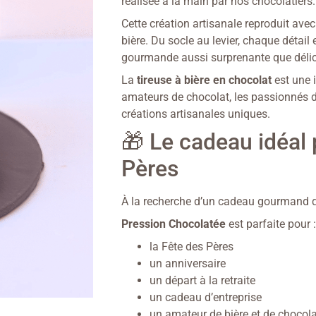
réalisée à la main par nos chocolatiers.
Cette création artisanale reproduit ave
bière. Du socle au levier, chaque détail 
gourmande aussi surprenante que délic
La
tireuse à bière en chocolat
est une i
amateurs de chocolat, les passionnés de
créations artisanales uniques.
🎁 Le cadeau idéal 
Pères
À la recherche d’un cadeau gourmand qui
Pression Chocolatée
est parfaite pour :
la Fête des Pères
un anniversaire
un départ à la retraite
un cadeau d’entreprise
un amateur de bière et de chocola