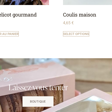
elicot gourmand
Coulis maison
4,65
€
R AU PANIER
SELECT OPTIONS
Laissez-vous tenter
BOUTIQUE