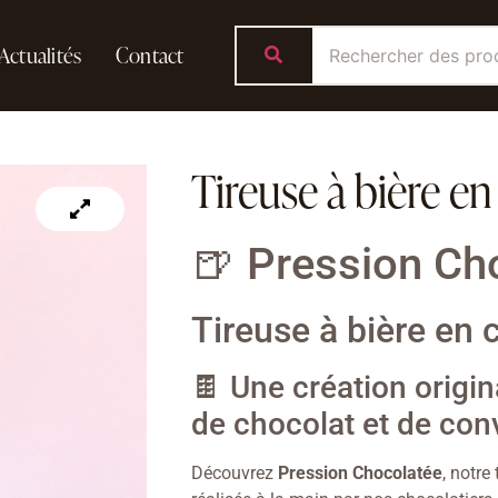
Actualités
Contact
Tireuse à bière en
🍺 Pression Ch
Tireuse à bière en 
🍫 Une création origi
de chocolat et de conv
Découvrez
Pression Chocolatée
, notre