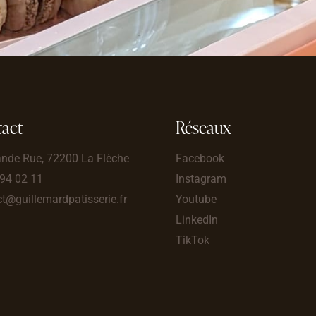
act
Réseaux
ande Rue, 72200 La Flèche
Facebook
 94 02 11
Instagram
t@guillemardpatisserie.fr
Youtube
LinkedIn
TikTok