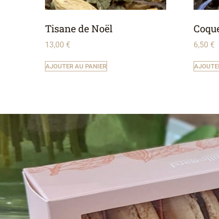
Tisane de Noël
Coqu
13,00
€
6,50
€
AJOUTER AU PANIER
AJOUTE