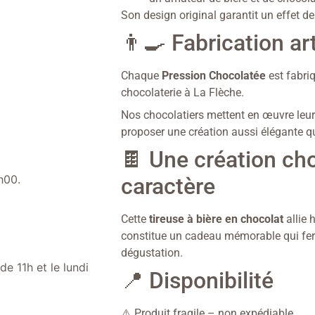
Son design original garantit un effet d
👨‍🍳 Fabrication ar
Chaque
Pression Chocolatée
est fabri
chocolaterie à La Flèche.
Nos chocolatiers mettent en œuvre leur s
proposer une création aussi élégante 
🍫 Une création ch
h00.
caractère
Cette
tireuse à bière en chocolat
allie 
constitue un cadeau mémorable qui fer
dégustation.
e 11h et le lundi
📍 Disponibilité
⚠️ Produit fragile – non expédiable.