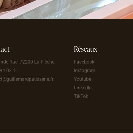
act
Réseaux
ande Rue, 72200 La Flèche
Facebook
 94 02 11
Instagram
t@guillemardpatisserie.fr
Youtube
LinkedIn
TikTok