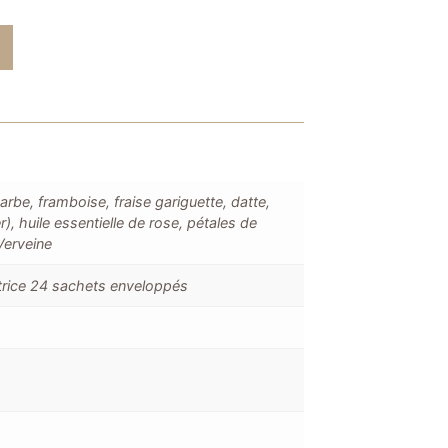
rbe, framboise, fraise gariguette, datte,
r), huile essentielle de rose, pétales de
, Verveine
utrice 24 sachets enveloppés