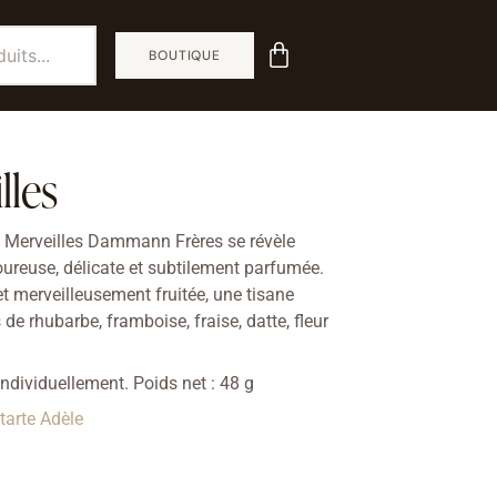
BOUTIQUE
lles
des Merveilles Dammann Frères se révèle
reuse, délicate et subtilement parf
umée.
et merveilleusement fruitée, une tisane
 de rhubarbe, framboise, fraise, datte, fleur
ndividuellement. Poids net : 48 g
 tarte Adèle