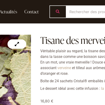
Actualités
Contact
Tisane des mervei
Véritable plaisir au regard, la tisane 
dans la tasse comme une boisson savou
En un mot, une vraie merveille ! Douce 
associant
verveine
et tilleul aux arômes
d’oranger et rose.
Boîte de 24 sachets Cristal® emballés i
Le dessert idéal avec cette infusion :
la
16,80
€