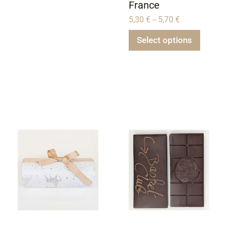
France
5,30
€
5,70
€
–
Select options