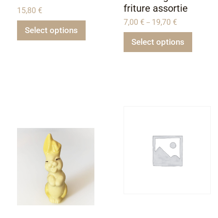
friture assortie
15,80
€
7,00
€
19,70
€
–
Select options
Select options