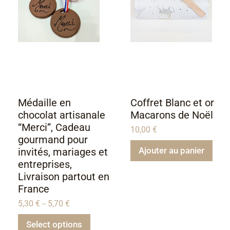
Médaille en
Coffret Blanc et or
chocolat artisanale
Macarons de Noël
“Merci”, Cadeau
10,00
€
gourmand pour
Ajouter au panier
invités, mariages et
entreprises,
Livraison partout en
France
5,30
€
5,70
€
–
Select options