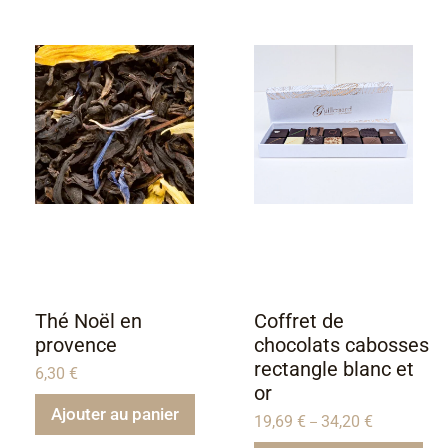
Thé Noël en
Coffret de
provence
chocolats cabosses
rectangle blanc et
6,30
€
or
Ajouter au panier
19,69
€
34,20
€
–