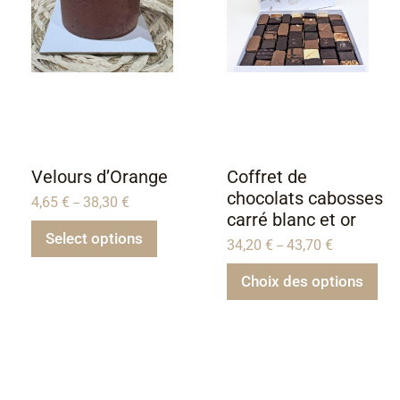
Velours d’Orange
Coffret de
chocolats cabosses
4,65
€
38,30
€
–
carré blanc et or
Select options
34,20
€
43,70
€
–
Choix des options