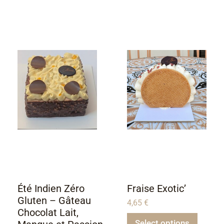
Été Indien Zéro
Fraise Exotic’
Gluten – Gâteau
4,65
€
Chocolat Lait,
Select options