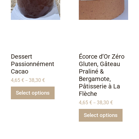
Dessert
Écorce d’Or Zéro
Passionnément
Gluten, Gâteau
Cacao
Praliné &
Bergamote,
4,65
€
38,30
€
–
Pâtisserie à La
Select options
Flèche
4,65
€
38,30
€
–
Select options