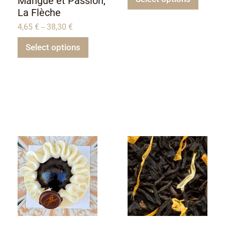
Mangue et Passion,
La Flèche
4,65
€
38,30
€
–
Select options