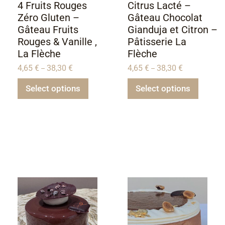
4 Fruits Rouges
Citrus Lacté –
Zéro Gluten –
Gâteau Chocolat
Gâteau Fruits
Gianduja et Citron –
Rouges & Vanille ,
Pâtisserie La
La Flèche
Flèche
4,65
€
38,30
€
4,65
€
38,30
€
–
–
Select options
Select options