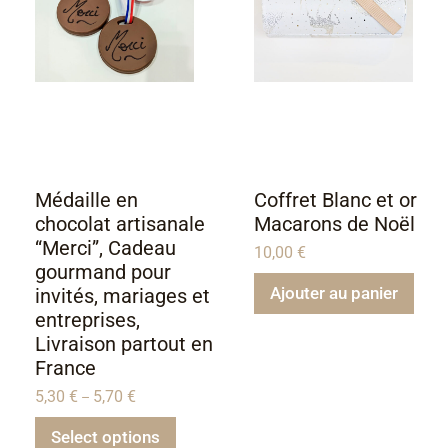
Médaille en
Coffret Blanc et or
chocolat artisanale
Macarons de Noël
“Merci”, Cadeau
10,00
€
gourmand pour
Ajouter au panier
invités, mariages et
entreprises,
Livraison partout en
France
5,30
€
5,70
€
–
Select options